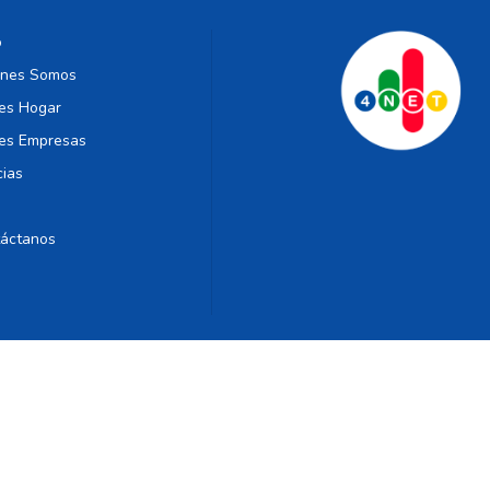
o
énes Somos
es Hogar
es Empresas
cias
áctanos